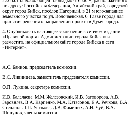
22:65:015558:240 общей площадью 616 кв. м, расположенного
по адресу: Российская Федерация, Алтайский край, городской
округ город Бийск, посёлок Нагорный, в 21 м юго-западнее
земельного участка по ул. Волочаевская, 6, Главе города для
принятия решения о направлении проекта в Думу города.
4. Опубликовать настоящее заключение в сетевом издании
«Правовой портал Администрации города Бийска» и
разместить на официальном сайте города Бийска в сети
«Интернет».
А.С. Баннов, председатель комиссии.
В.С. Ливинцева, заместитель председателя комиссии.
О.П. Лукина, секретарь комиссии.
И.В. Балалаева, М.М. Железовский, И.В. Заговорова, А.В.
Заровняев, В.А. Карпенко, М.А. Катасонов, Е.А. Речкова, В.А.
Степанов, Т.П. Ушакова, Д.В. Фоминых, А.Н. Чуй, В.А.
Шипунов, члены комиссии.