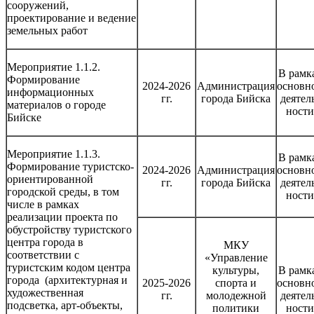
сооружений,
проектирование и ведение
земельных работ
Мероприятие 1.1.2.
В рамк
Формирование
2024-2026
Администрация
основн
информационных
гг.
города Бийска
деятел
материалов о городе
ности
Бийске
Мероприятие 1.1.3.
В рамк
Формирование туристско-
2024-2026
Администрация
основн
ориентированной
гг.
города Бийска
деятел
городской среды, в том
ности
числе в рамках
реализации проекта по
обустройству туристского
центра города в
МКУ
соответствии с
«Управление
туристским кодом центра
культуры,
В рамк
города (архитектурная и
2025-2026
спорта и
основн
художественная
гг.
молодежной
деятел
подсветка, арт-объекты,
политики
ности