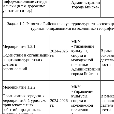
информационные стенды
Администрации
и знаки (в т.ч. дорожные
города Бийска»
указатели) и т.д.)
Задача 1.2: Развитие Бийска как культурно-туристического 
туризма, опирающихся на экономико-географич
МКУ
«Управление
Мероприятие 1.2.1.
культуры,
В рамк
2024-2026
Содействие в организации
спорта и
основн
гг.
спортивно-туристских
молодежной
деятель
слетов и
политики
ности
соревнований
Администрации
города Бийска»
МКУ
Мероприятие 1.2.2.
«Управление
Организация городских
культуры,
В рамк
мероприятий (туристско-
2024-2026
спорта и
основн
привлекательных
гг.
молодежной
деятель
событий, праздников,
политики
ности