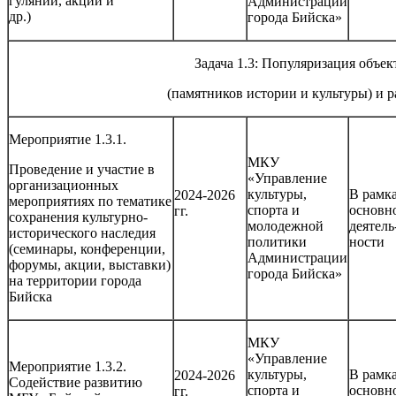
гуляний, акций и
Администрации
др.)
города Бийска»
Задача 1.3: Популяризация объек
(памятников истории и культуры) и 
Мероприятие 1.3.1.
МКУ
Проведение и участие в
«Управление
организационных
культуры,
В рамк
2024-2026
мероприятиях по тематике
спорта и
основн
гг.
сохранения культурно-
молодежной
деятель
исторического наследия
политики
ности
(семинары, конференции,
Администрации
форумы, акции, выставки)
города Бийска»
на территории города
Бийска
МКУ
«Управление
Мероприятие 1.3.2.
культуры,
В рамк
2024-2026
Содействие развитию
спорта и
основн
гг.