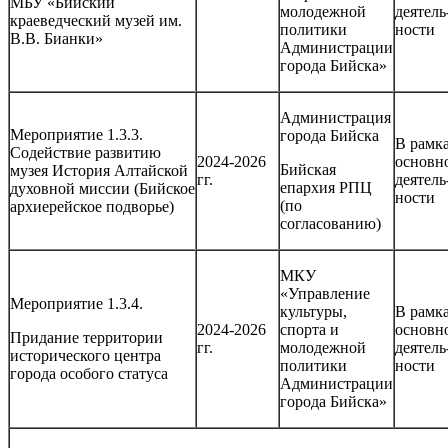
МБУ «Бийский
молодежной
деятель
краеведческий музей им.
политики
ности
В.В. Бианки»
Администрации
города Бийска»
Администрация
Мероприятие 1.3.3.
города Бийска
В рамк
Содействие развитию
2024-2026
основн
Бийская
музея История Алтайской
гг.
деятель
епархия РПЦ
духовной миссии (Бийское
ности
(по
архиерейское подворье)
согласованию)
МКУ
«Управление
Мероприятие 1.3.4.
культуры,
В рамк
2024-2026
спорта и
основн
Придание территории
гг.
молодежной
деятель
исторического центра
политики
ности
города особого статуса
Администрации
города Бийска»