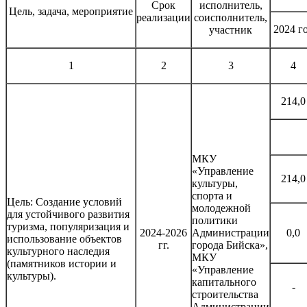
Срок
исполнитель,
Цель, задача, мероприятие
реализации
соисполнитель,
2024 г
участник
1
2
3
4
214,0
МКУ
«Управление
214,0
культуры,
спорта и
Цель: Создание условий
молодежной
для устойчивого развития
политики
туризма, популяризация и
2024-2026
Администрации
0,0
использование объектов
гг.
города Бийска»,
культурного наследия
МКУ
(памятников истории и
«Управление
культуры).
капитального
-
строительства
Администрации